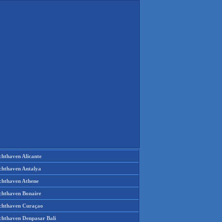
chthaven Alicante
chthaven Antalya
chthaven Athene
chthaven Bonaire
chthaven Curaçao
chthaven Denpasar Bali