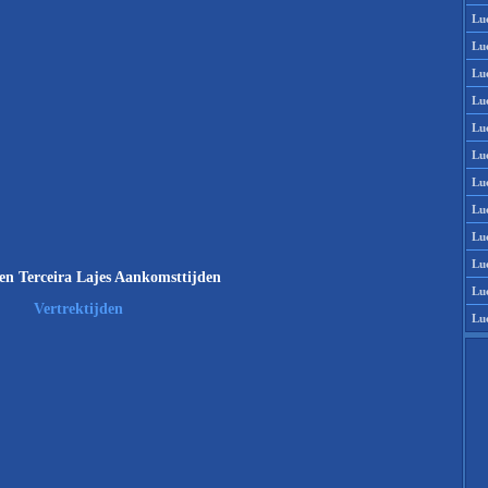
Lu
Lu
Lu
Lu
Lu
Lu
Lu
Lu
Lu
Lu
n Terceira Lajes Aankomsttijden
Lu
Vertrektijden
Lu