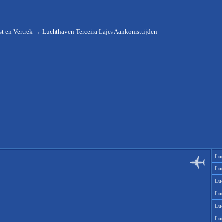
t en Vertrek
→
Luchthaven Terceira Lajes Aankomsttijden
Lu
Lu
Lu
Lu
Lu
Lu