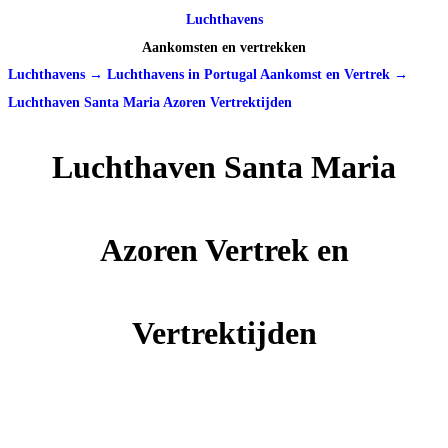
Luchthavens
Aankomsten en vertrekken
Luchthavens
→
Luchthavens in Portugal Aankomst en Vertrek
→
Luchthaven Santa Maria Azoren Vertrektijden
Luchthaven Santa Maria
Azoren Vertrek en
Vertrektijden