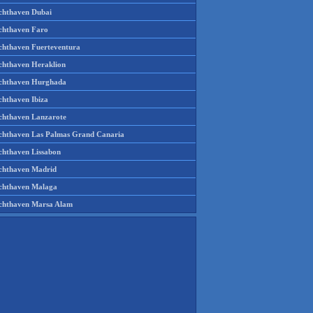
chthaven Dubai
chthaven Faro
chthaven Fuerteventura
chthaven Heraklion
chthaven Hurghada
chthaven Ibiza
chthaven Lanzarote
chthaven Las Palmas Grand Canaria
chthaven Lissabon
chthaven Madrid
chthaven Malaga
chthaven Marsa Alam