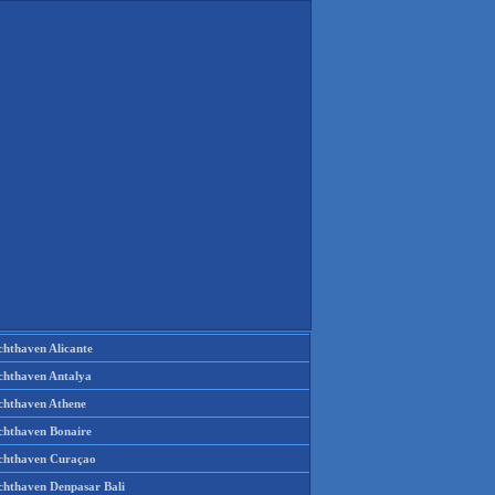
chthaven Alicante
chthaven Antalya
chthaven Athene
chthaven Bonaire
chthaven Curaçao
chthaven Denpasar Bali