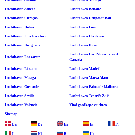
Luchthaven Alicante
Luchthaven Antalya
Luchthaven Athene
Luchthaven Bonaire
Luchthaven Curaçao
Luchthaven Denpasar Bali
Luchthaven Dubai
Luchthaven Faro
Luchthaven Fuerteventura
Luchthaven Heraklion
Luchthaven Hurghada
Luchthaven Ibiza
Luchthaven Las Palmas Grand
Luchthaven Lanzarote
Canaria
Luchthaven Lissabon
Luchthaven Madrid
Luchthaven Malaga
Luchthaven Marsa Alam
Luchthaven Oostende
Luchthaven Palma de Mallorca
Luchthaven Sevilla
Luchthaven Tenerife Zuid
Luchthaven Valencia
Vind goedkope vluchten
Sitemap
Da
De
En
Es
Fr
It
Nl
Ru
Ua