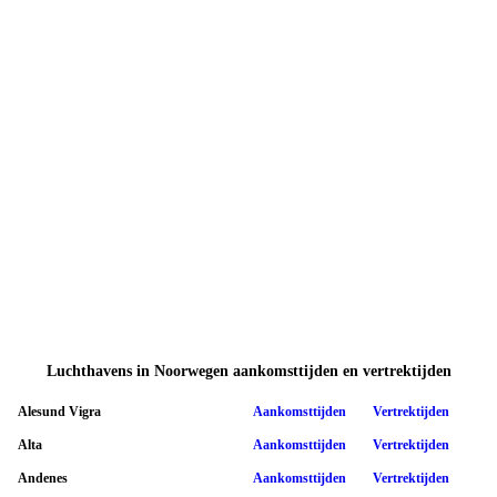
Luchthavens in Noorwegen aankomsttijden en vertrektijden
Alesund Vigra
Aankomsttijden
Vertrektijden
Alta
Aankomsttijden
Vertrektijden
Andenes
Aankomsttijden
Vertrektijden