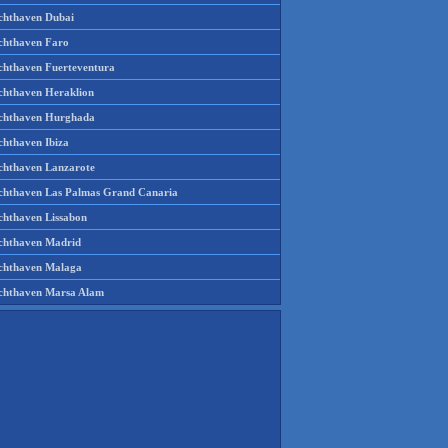
chthaven Dubai
chthaven Faro
chthaven Fuerteventura
chthaven Heraklion
chthaven Hurghada
chthaven Ibiza
chthaven Lanzarote
chthaven Las Palmas Grand Canaria
chthaven Lissabon
chthaven Madrid
chthaven Malaga
chthaven Marsa Alam