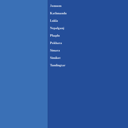
Jomsom
Kathmandu
Lukla
Nepalganj
Phaplu
Pokhara
Simara
Simikot
Tumlingtar