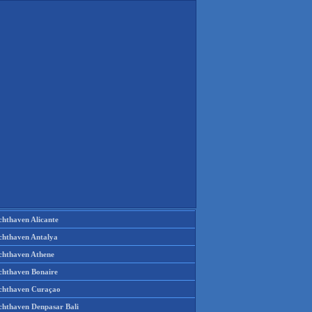
chthaven Alicante
chthaven Antalya
chthaven Athene
chthaven Bonaire
chthaven Curaçao
chthaven Denpasar Bali