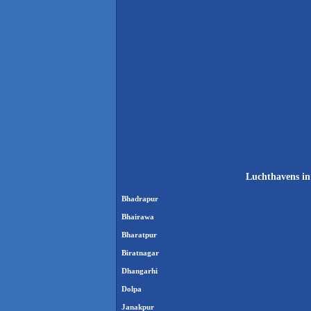
Luchthavens in
Bhadrapur
Bhairawa
Bharatpur
Biratnagar
Dhangarhi
Dolpa
Janakpur