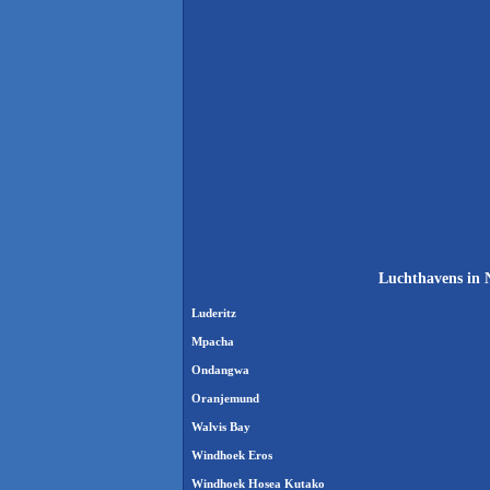
Luchthavens in 
Luderitz
Mpacha
Ondangwa
Oranjemund
Walvis Bay
Windhoek Eros
Windhoek Hosea Kutako