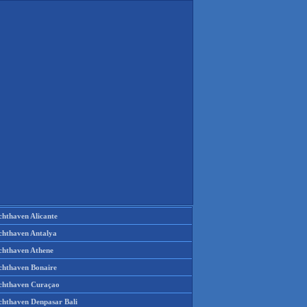
chthaven Alicante
chthaven Antalya
chthaven Athene
chthaven Bonaire
chthaven Curaçao
chthaven Denpasar Bali