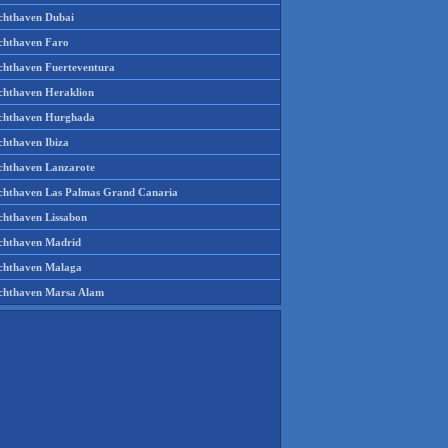
chthaven Dubai
chthaven Faro
chthaven Fuerteventura
chthaven Heraklion
chthaven Hurghada
chthaven Ibiza
chthaven Lanzarote
chthaven Las Palmas Grand Canaria
chthaven Lissabon
chthaven Madrid
chthaven Malaga
chthaven Marsa Alam