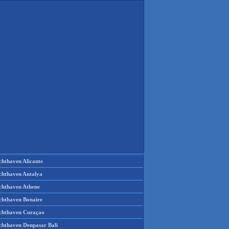
chthaven Alicante
chthaven Antalya
chthaven Athene
chthaven Bonaire
chthaven Curaçao
chthaven Denpasar Bali