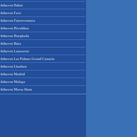
chthaven Dubai
chthaven Faro
chthaven Fuerteventura
chthaven Heraklion
chthaven Hurghada
chthaven Ibiza
chthaven Lanzarote
chthaven Las Palmas Grand Canaria
chthaven Lissabon
chthaven Madrid
chthaven Malaga
chthaven Marsa Alam