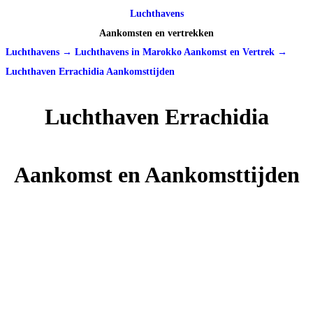
Luchthavens
Aankomsten en vertrekken
Luchthavens
→
Luchthavens in Marokko Aankomst en Vertrek
→
Luchthaven Errachidia Aankomsttijden
Luchthaven Errachidia
Aankomst en Aankomsttijden