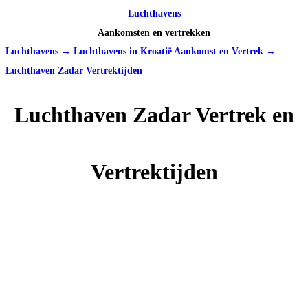
Luchthavens
Aankomsten en vertrekken
Luchthavens
→
Luchthavens in Kroatië Aankomst en Vertrek
→
Luchthaven Zadar Vertrektijden
Luchthaven Zadar Vertrek en
Vertrektijden