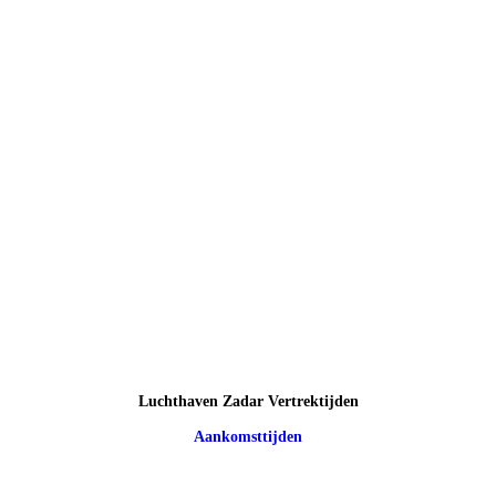
Luchthaven Zadar Vertrektijden
Aankomsttijden