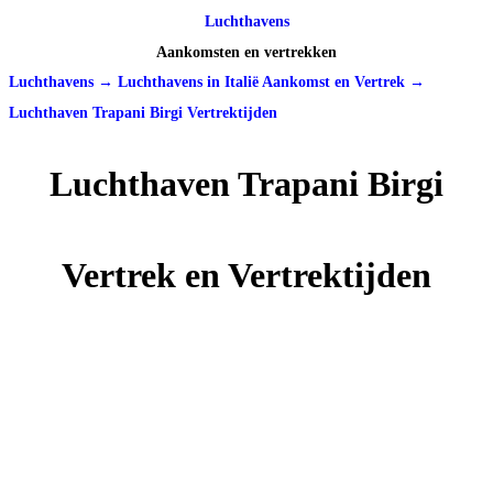
Luchthavens
Aankomsten en vertrekken
Luchthavens
→
Luchthavens in Italië Aankomst en Vertrek
→
Luchthaven Trapani Birgi Vertrektijden
Luchthaven Trapani Birgi
Vertrek en Vertrektijden