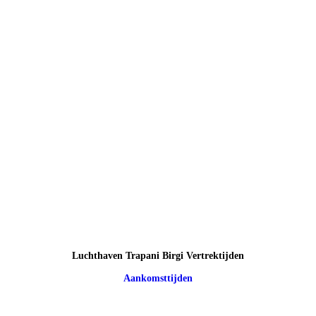
Luchthaven Trapani Birgi Vertrektijden
Aankomsttijden