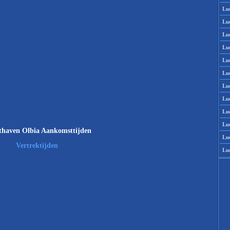
Lu
Lu
Lu
Lu
Lu
Lu
Lu
Lu
Lu
Lu
thaven Olbia Aankomsttijden
Lu
Vertrektijden
Lu