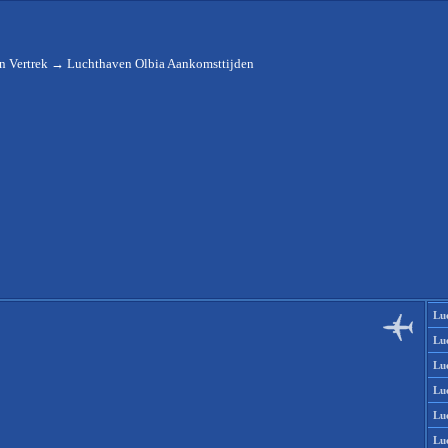
n Vertrek
→
Luchthaven Olbia Aankomsttijden
Lu
Lu
Lu
Lu
Lu
Lu