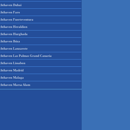
chthaven Dubai
chthaven Faro
chthaven Fuerteventura
chthaven Heraklion
chthaven Hurghada
chthaven Ibiza
chthaven Lanzarote
chthaven Las Palmas Grand Canaria
chthaven Lissabon
chthaven Madrid
chthaven Malaga
chthaven Marsa Alam