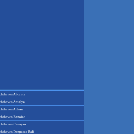
chthaven Alicante
chthaven Antalya
chthaven Athene
chthaven Bonaire
chthaven Curaçao
chthaven Denpasar Bali