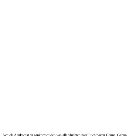
Actuele Aankomst en aankomsttijden van alle vluchten naar Luchthaven Genua, Genua