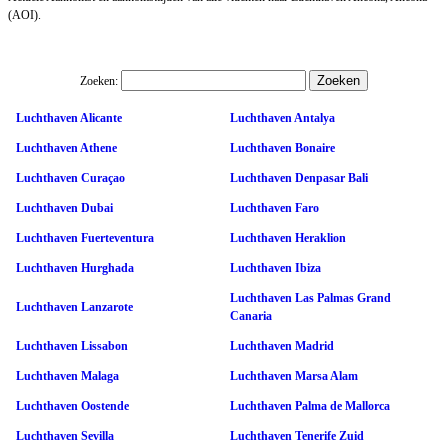
(AOI).
Zoeken:
Luchthaven Alicante
Luchthaven Antalya
Luchthaven Athene
Luchthaven Bonaire
Luchthaven Curaçao
Luchthaven Denpasar Bali
Luchthaven Dubai
Luchthaven Faro
Luchthaven Fuerteventura
Luchthaven Heraklion
Luchthaven Hurghada
Luchthaven Ibiza
Luchthaven Las Palmas Grand
Luchthaven Lanzarote
Canaria
Luchthaven Lissabon
Luchthaven Madrid
Luchthaven Malaga
Luchthaven Marsa Alam
Luchthaven Oostende
Luchthaven Palma de Mallorca
Luchthaven Sevilla
Luchthaven Tenerife Zuid