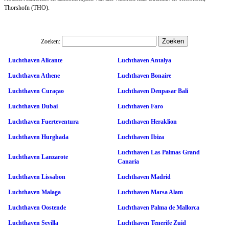
Thorshofn (THO).
Zoeken:
Luchthaven Alicante
Luchthaven Antalya
Luchthaven Athene
Luchthaven Bonaire
Luchthaven Curaçao
Luchthaven Denpasar Bali
Luchthaven Dubai
Luchthaven Faro
Luchthaven Fuerteventura
Luchthaven Heraklion
Luchthaven Hurghada
Luchthaven Ibiza
Luchthaven Las Palmas Grand
Luchthaven Lanzarote
Canaria
Luchthaven Lissabon
Luchthaven Madrid
Luchthaven Malaga
Luchthaven Marsa Alam
Luchthaven Oostende
Luchthaven Palma de Mallorca
Luchthaven Sevilla
Luchthaven Tenerife Zuid