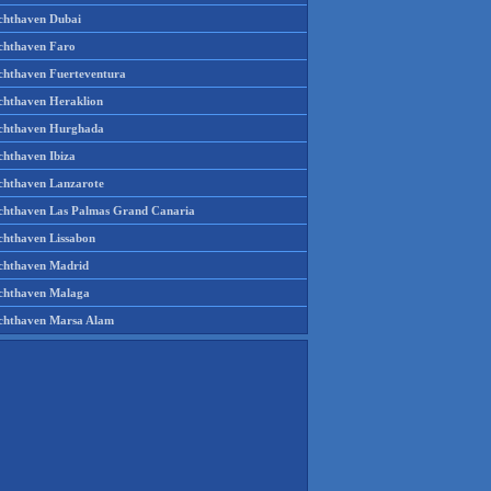
chthaven Dubai
chthaven Faro
chthaven Fuerteventura
chthaven Heraklion
chthaven Hurghada
chthaven Ibiza
chthaven Lanzarote
chthaven Las Palmas Grand Canaria
chthaven Lissabon
chthaven Madrid
chthaven Malaga
chthaven Marsa Alam