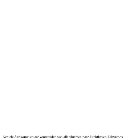
Actuele Aankomst en aankomsttijden van alle vluchten naar Luchthaven Zakynthos,