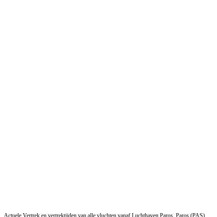
Actuele Vertrek en vertrektijden van alle vluchten vanaf Luchthaven Paros, Paros (PAS).