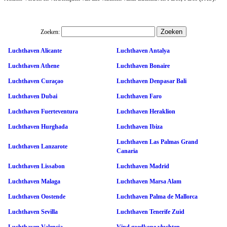
Zoeken:
Luchthaven Alicante
Luchthaven Antalya
Luchthaven Athene
Luchthaven Bonaire
Luchthaven Curaçao
Luchthaven Denpasar Bali
Luchthaven Dubai
Luchthaven Faro
Luchthaven Fuerteventura
Luchthaven Heraklion
Luchthaven Hurghada
Luchthaven Ibiza
Luchthaven Las Palmas Grand
Luchthaven Lanzarote
Canaria
Luchthaven Lissabon
Luchthaven Madrid
Luchthaven Malaga
Luchthaven Marsa Alam
Luchthaven Oostende
Luchthaven Palma de Mallorca
Luchthaven Sevilla
Luchthaven Tenerife Zuid