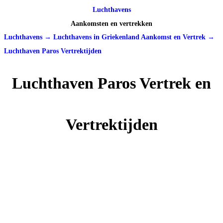
Luchthavens
Aankomsten en vertrekken
Luchthavens
→
Luchthavens in Griekenland Aankomst en Vertrek
→
Luchthaven Paros Vertrektijden
Luchthaven Paros Vertrek en
Vertrektijden