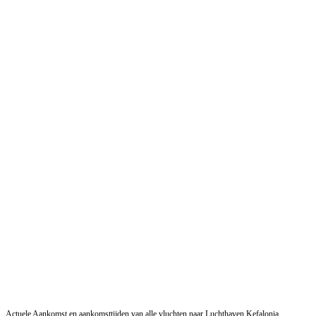
Actuele Aankomst en aankomsttijden van alle vluchten naar Luchthaven Kefalonia,