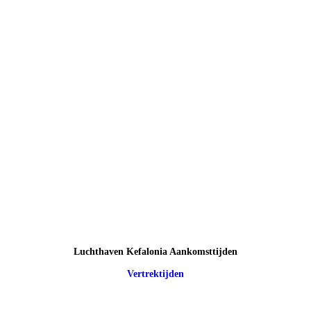
Luchthaven Kefalonia Aankomsttijden
Vertrektijden