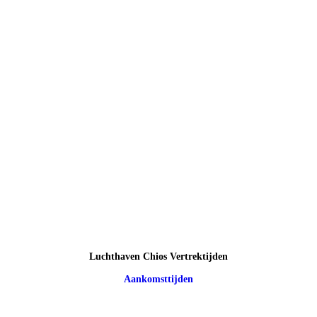
Luchthaven Chios Vertrektijden
Aankomsttijden