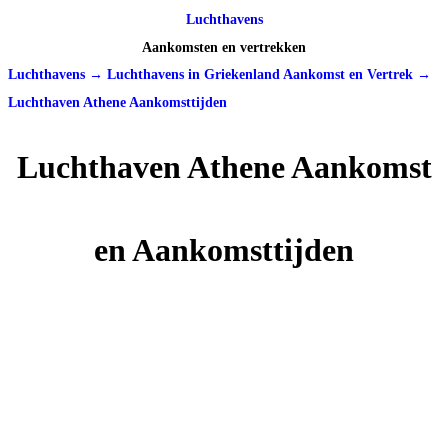
Luchthavens
Aankomsten en vertrekken
Luchthavens
→
Luchthavens in Griekenland Aankomst en Vertrek
→
Luchthaven Athene Aankomsttijden
Luchthaven Athene Aankomst
en Aankomsttijden