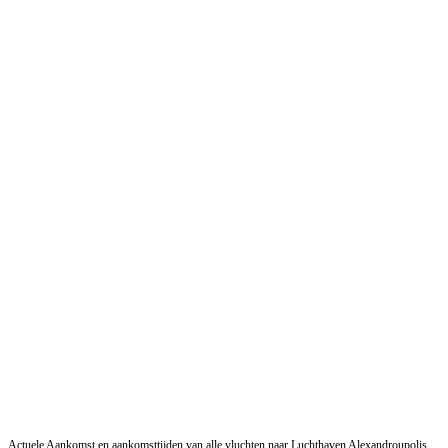
Actuele Aankomst en aankomsttijden van alle vluchten naar Luchthaven Alexandroupolis