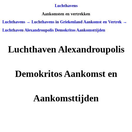
Luchthavens
Aankomsten en vertrekken
Luchthavens
→
Luchthavens in Griekenland Aankomst en Vertrek
→
Luchthaven Alexandroupolis Demokritos Aankomsttijden
Luchthaven Alexandroupolis
Demokritos Aankomst en
Aankomsttijden