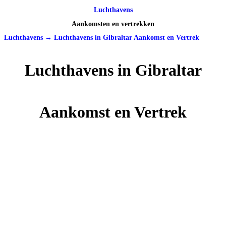
Luchthavens
Aankomsten en vertrekken
Luchthavens
→
Luchthavens in Gibraltar Aankomst en Vertrek
Luchthavens in Gibraltar
Aankomst en Vertrek