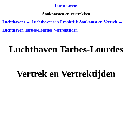
Luchthavens
Aankomsten en vertrekken
Luchthavens
→
Luchthavens in Frankrijk Aankomst en Vertrek
→
Luchthaven Tarbes-Lourdes Vertrektijden
Luchthaven Tarbes-Lourdes
Vertrek en Vertrektijden