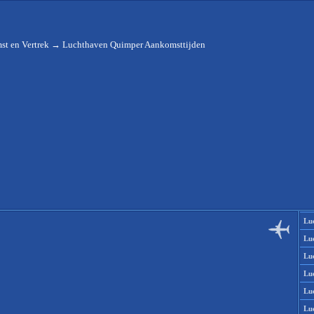
st en Vertrek
→
Luchthaven Quimper Aankomsttijden
Lu
Lu
Lu
Lu
Lu
Lu