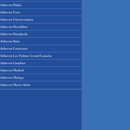
chthaven Dubai
chthaven Faro
chthaven Fuerteventura
chthaven Heraklion
chthaven Hurghada
chthaven Ibiza
chthaven Lanzarote
chthaven Las Palmas Grand Canaria
chthaven Lissabon
chthaven Madrid
chthaven Malaga
chthaven Marsa Alam