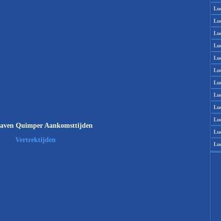
Lu
Lu
Lu
Lu
Lu
Lu
Lu
Lu
Lu
Lu
aven Quimper Aankomsttijden
Lu
Vertrektijden
Lu