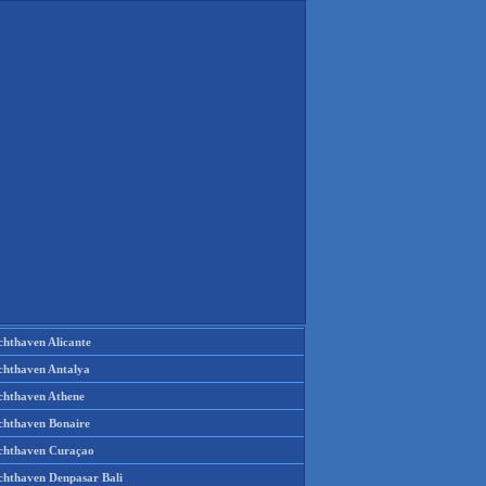
chthaven Alicante
chthaven Antalya
chthaven Athene
chthaven Bonaire
chthaven Curaçao
chthaven Denpasar Bali