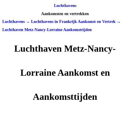
Luchthavens
Aankomsten en vertrekken
Luchthavens
→
Luchthavens in Frankrijk Aankomst en Vertrek
→
Luchthaven Metz-Nancy-Lorraine Aankomsttijden
Luchthaven Metz-Nancy-
Lorraine Aankomst en
Aankomsttijden