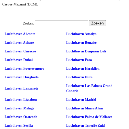
Castres-Mazamet (DCM).
Zoeken:
Luchthaven Alicante
Luchthaven Antalya
Luchthaven Athene
Luchthaven Bonaire
Luchthaven Curaçao
Luchthaven Denpasar Bali
Luchthaven Dubai
Luchthaven Faro
Luchthaven Fuerteventura
Luchthaven Heraklion
Luchthaven Hurghada
Luchthaven Ibiza
Luchthaven Las Palmas Grand
Luchthaven Lanzarote
Canaria
Luchthaven Lissabon
Luchthaven Madrid
Luchthaven Malaga
Luchthaven Marsa Alam
Luchthaven Oostende
Luchthaven Palma de Mallorca
Luchthaven Sevilla
Luchthaven Tenerife Zuid