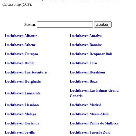
Carcassonne (CCF).
Zoeken:
Luchthaven Alicante
Luchthaven Antalya
Luchthaven Athene
Luchthaven Bonaire
Luchthaven Curaçao
Luchthaven Denpasar Bali
Luchthaven Dubai
Luchthaven Faro
Luchthaven Fuerteventura
Luchthaven Heraklion
Luchthaven Hurghada
Luchthaven Ibiza
Luchthaven Las Palmas Grand
Luchthaven Lanzarote
Canaria
Luchthaven Lissabon
Luchthaven Madrid
Luchthaven Malaga
Luchthaven Marsa Alam
Luchthaven Oostende
Luchthaven Palma de Mallorca
Luchthaven Sevilla
Luchthaven Tenerife Zuid