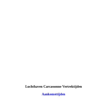
Luchthaven Carcassonne Vertrektijden
Aankomsttijden