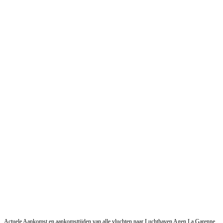
Actuele Aankomst en aankomsttijden van alle vluchten naar Luchthaven Agen La Garenne,