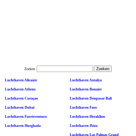
Zoeken:
Luchthaven Alicante
Luchthaven Antalya
Luchthaven Athene
Luchthaven Bonaire
Luchthaven Curaçao
Luchthaven Denpasar Bali
Luchthaven Dubai
Luchthaven Faro
Luchthaven Fuerteventura
Luchthaven Heraklion
Luchthaven Hurghada
Luchthaven Ibiza
Luchthaven Las Palmas Grand