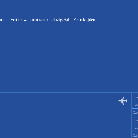
st en Vertrek
→
Luchthaven Leipzig/Halle Vertrektijden
Lu
Lu
Lu
Lu
Lu
Lu