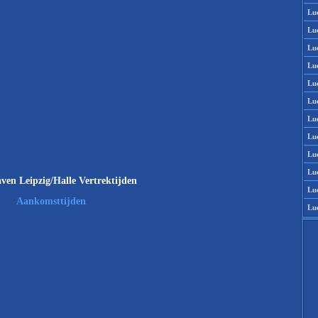
Lu
Lu
Lu
Lu
Lu
Lu
Lu
Lu
Lu
Lu
ven Leipzig/Halle Vertrektijden
Lu
Aankomsttijden
Lu