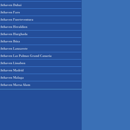
chthaven Dubai
chthaven Faro
chthaven Fuerteventura
chthaven Heraklion
chthaven Hurghada
chthaven Ibiza
chthaven Lanzarote
chthaven Las Palmas Grand Canaria
chthaven Lissabon
chthaven Madrid
chthaven Malaga
chthaven Marsa Alam