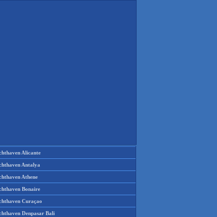
chthaven Alicante
chthaven Antalya
chthaven Athene
chthaven Bonaire
chthaven Curaçao
chthaven Denpasar Bali