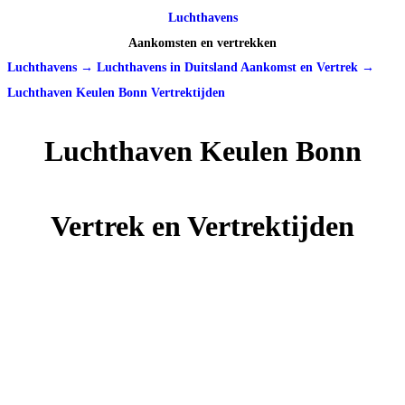
Luchthavens
Aankomsten en vertrekken
Luchthavens
→
Luchthavens in Duitsland Aankomst en Vertrek
→
Luchthaven Keulen Bonn Vertrektijden
Luchthaven Keulen Bonn
Vertrek en Vertrektijden