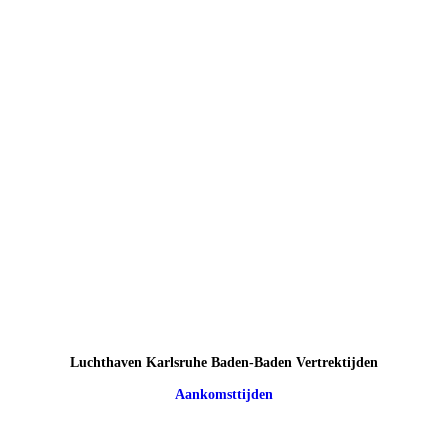
Luchthaven Karlsruhe Baden-Baden Vertrektijden
Aankomsttijden