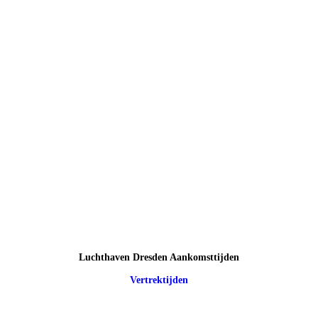
Luchthaven Dresden Aankomsttijden
Vertrektijden