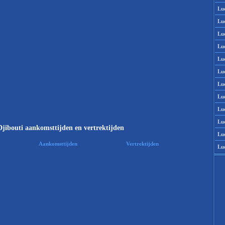
Lu
Lu
Lu
Lu
Lu
Lu
Lu
Lu
Lu
Lu
jibouti aankomsttijden en vertrektijden
Lu
Aankomsttijden
Vertrektijden
Lu