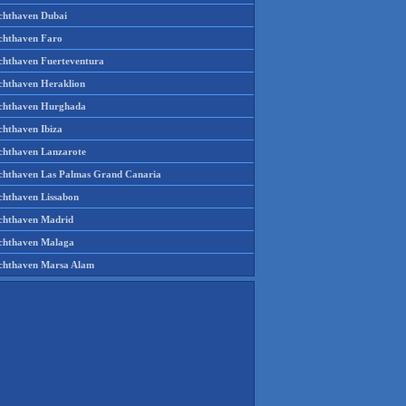
chthaven Dubai
chthaven Faro
chthaven Fuerteventura
chthaven Heraklion
chthaven Hurghada
chthaven Ibiza
chthaven Lanzarote
chthaven Las Palmas Grand Canaria
chthaven Lissabon
chthaven Madrid
chthaven Malaga
chthaven Marsa Alam