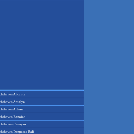
chthaven Alicante
chthaven Antalya
chthaven Athene
chthaven Bonaire
chthaven Curaçao
chthaven Denpasar Bali