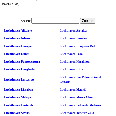
Beach (NOB).
Zoeken:
Luchthaven Alicante
Luchthaven Antalya
Luchthaven Athene
Luchthaven Bonaire
Luchthaven Curaçao
Luchthaven Denpasar Bali
Luchthaven Dubai
Luchthaven Faro
Luchthaven Fuerteventura
Luchthaven Heraklion
Luchthaven Hurghada
Luchthaven Ibiza
Luchthaven Las Palmas Grand
Luchthaven Lanzarote
Canaria
Luchthaven Lissabon
Luchthaven Madrid
Luchthaven Malaga
Luchthaven Marsa Alam
Luchthaven Oostende
Luchthaven Palma de Mallorca
Luchthaven Sevilla
Luchthaven Tenerife Zuid