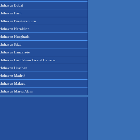
chthaven Dubai
chthaven Faro
chthaven Fuerteventura
chthaven Heraklion
chthaven Hurghada
chthaven Ibiza
chthaven Lanzarote
chthaven Las Palmas Grand Canaria
chthaven Lissabon
chthaven Madrid
chthaven Malaga
chthaven Marsa Alam