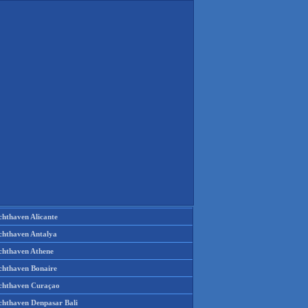
chthaven Alicante
chthaven Antalya
chthaven Athene
chthaven Bonaire
chthaven Curaçao
chthaven Denpasar Bali