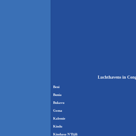
Luchthavens in Cong
Beni
Bunia
Bukavu
Goma
Kalemie
Kindu
Kinshasa N’Djili