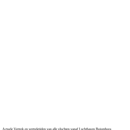
Actuele Vertrek en vertrektijden van alle vluchten vanaf Luchthaven Bujumbura,