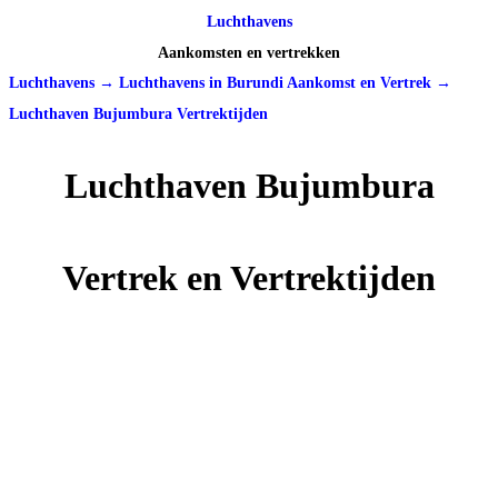
Luchthavens
Aankomsten en vertrekken
Luchthavens
→
Luchthavens in Burundi Aankomst en Vertrek
→
Luchthaven Bujumbura Vertrektijden
Luchthaven Bujumbura
Vertrek en Vertrektijden