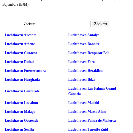
Bujumbura (BJM).
Zoeken:
Luchthaven Alicante
Luchthaven Antalya
Luchthaven Athene
Luchthaven Bonaire
Luchthaven Curaçao
Luchthaven Denpasar Bali
Luchthaven Dubai
Luchthaven Faro
Luchthaven Fuerteventura
Luchthaven Heraklion
Luchthaven Hurghada
Luchthaven Ibiza
Luchthaven Las Palmas Grand
Luchthaven Lanzarote
Canaria
Luchthaven Lissabon
Luchthaven Madrid
Luchthaven Malaga
Luchthaven Marsa Alam
Luchthaven Oostende
Luchthaven Palma de Mallorca
Luchthaven Sevilla
Luchthaven Tenerife Zuid