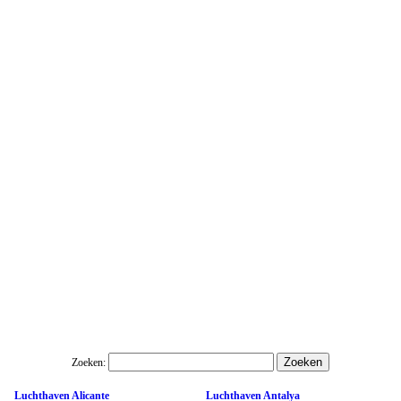
Zoeken:
Luchthaven Alicante
Luchthaven Antalya