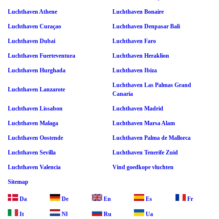
Luchthaven Athene
Luchthaven Bonaire
Luchthaven Curaçao
Luchthaven Denpasar Bali
Luchthaven Dubai
Luchthaven Faro
Luchthaven Fuerteventura
Luchthaven Heraklion
Luchthaven Hurghada
Luchthaven Ibiza
Luchthaven Las Palmas Grand
Luchthaven Lanzarote
Canaria
Luchthaven Lissabon
Luchthaven Madrid
Luchthaven Malaga
Luchthaven Marsa Alam
Luchthaven Oostende
Luchthaven Palma de Mallorca
Luchthaven Sevilla
Luchthaven Tenerife Zuid
Luchthaven Valencia
Vind goedkope vluchten
Sitemap
Da
De
En
Es
Fr
It
Nl
Ru
Ua