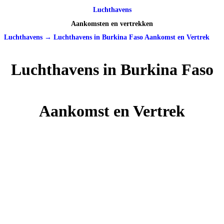
Luchthavens
Aankomsten en vertrekken
Luchthavens
→
Luchthavens in Burkina Faso Aankomst en Vertrek
Luchthavens in Burkina Faso
Aankomst en Vertrek