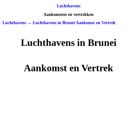
Luchthavens
Aankomsten en vertrekken
Luchthavens
→
Luchthavens in Brunei Aankomst en Vertrek
Luchthavens in Brunei
Aankomst en Vertrek