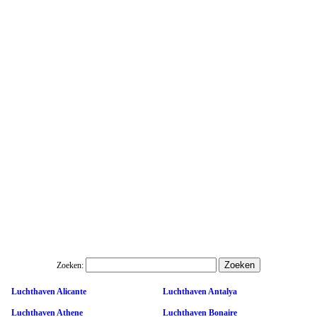
Zoeken:
Luchthaven Alicante
Luchthaven Antalya
Luchthaven Athene
Luchthaven Bonaire