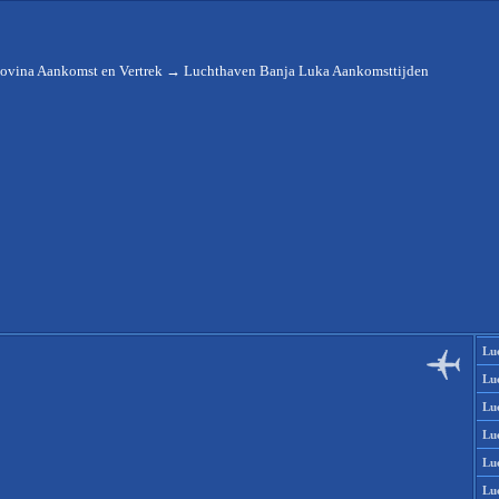
ovina Aankomst en Vertrek
→
Luchthaven Banja Luka Aankomsttijden
Lu
Lu
Lu
Lu
Lu
Lu