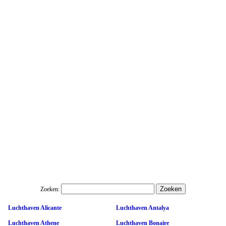
Zoeken:
Luchthaven Alicante
Luchthaven Antalya
Luchthaven Athene
Luchthaven Bonaire