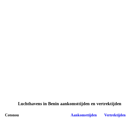
Luchthavens in Benin aankomsttijden en vertrektijden
Cotonou
Aankomsttijden
Vertrektijden