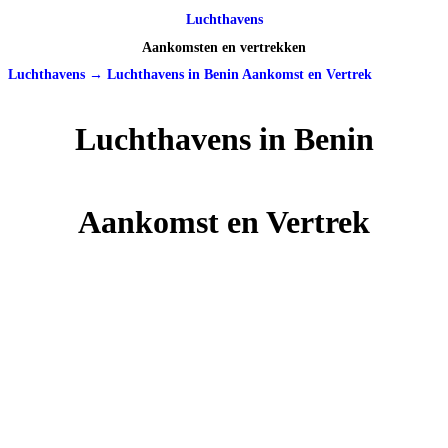
Luchthavens
Aankomsten en vertrekken
Luchthavens
→
Luchthavens in Benin Aankomst en Vertrek
Luchthavens in Benin
Aankomst en Vertrek