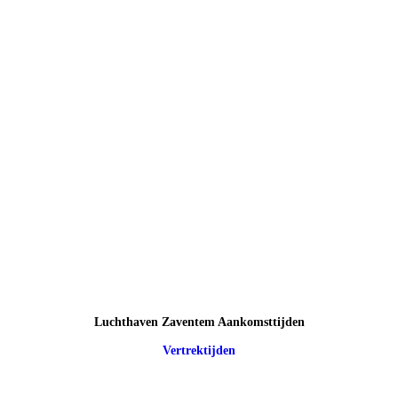
Luchthaven Zaventem Aankomsttijden
Vertrektijden