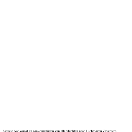
Actuele Aankomst en aankomsttijden van alle vluchten naar Luchthaven Zaventem,