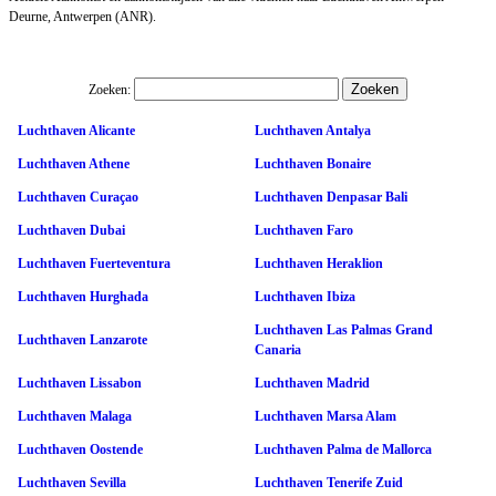
Deurne, Antwerpen (ANR).
Zoeken:
Luchthaven Alicante
Luchthaven Antalya
Luchthaven Athene
Luchthaven Bonaire
Luchthaven Curaçao
Luchthaven Denpasar Bali
Luchthaven Dubai
Luchthaven Faro
Luchthaven Fuerteventura
Luchthaven Heraklion
Luchthaven Hurghada
Luchthaven Ibiza
Luchthaven Las Palmas Grand
Luchthaven Lanzarote
Canaria
Luchthaven Lissabon
Luchthaven Madrid
Luchthaven Malaga
Luchthaven Marsa Alam
Luchthaven Oostende
Luchthaven Palma de Mallorca
Luchthaven Sevilla
Luchthaven Tenerife Zuid