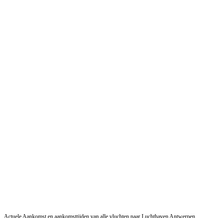
Actuele Aankomst en aankomsttijden van alle vluchten naar Luchthaven Antwerpen