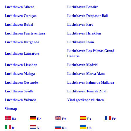
Luchthaven Athene
Luchthaven Bonaire
Luchthaven Curaçao
Luchthaven Denpasar Bali
Luchthaven Dubai
Luchthaven Faro
Luchthaven Fuerteventura
Luchthaven Heraklion
Luchthaven Hurghada
Luchthaven Ibiza
Luchthaven Las Palmas Grand
Luchthaven Lanzarote
Canaria
Luchthaven Lissabon
Luchthaven Madrid
Luchthaven Malaga
Luchthaven Marsa Alam
Luchthaven Oostende
Luchthaven Palma de Mallorca
Luchthaven Sevilla
Luchthaven Tenerife Zuid
Luchthaven Valencia
Vind goedkope vluchten
Sitemap
Da
De
En
Es
Fr
It
Nl
Ru
Ua