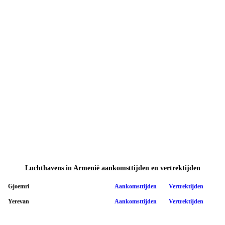
Luchthavens in Armenië aankomsttijden en vertrektijden
Gjoemri
Aankomsttijden
Vertrektijden
Yerevan
Aankomsttijden
Vertrektijden