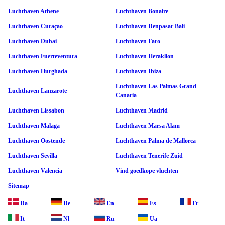
Luchthaven Athene
Luchthaven Bonaire
Luchthaven Curaçao
Luchthaven Denpasar Bali
Luchthaven Dubai
Luchthaven Faro
Luchthaven Fuerteventura
Luchthaven Heraklion
Luchthaven Hurghada
Luchthaven Ibiza
Luchthaven Las Palmas Grand
Luchthaven Lanzarote
Canaria
Luchthaven Lissabon
Luchthaven Madrid
Luchthaven Malaga
Luchthaven Marsa Alam
Luchthaven Oostende
Luchthaven Palma de Mallorca
Luchthaven Sevilla
Luchthaven Tenerife Zuid
Luchthaven Valencia
Vind goedkope vluchten
Sitemap
Da
De
En
Es
Fr
It
Nl
Ru
Ua