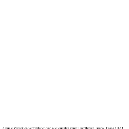
Actuele Vertrek en vertrektijden van alle vluchten vanaf Luchthaven Tirana, Tirana (TIA).